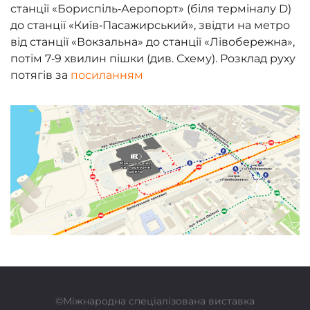
станції «Бориспіль‑Аеропорт» (біля терміналу D)
до станції «Київ‑Пасажирський», звідти на метро
від станції «Вокзальна» до станції «Лівобережна»,
потім 7‑9 хвилин пішки (див. Схему). Розклад руху
потягів за
посиланням
©Міжнародна спеціалізована виставка