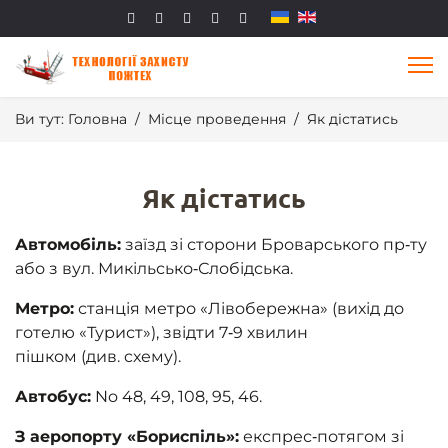
Ви тут:
Головна
Місце проведення
Як дістатись
Як дістатись
Автомобіль:
заїзд зі сторони Броварського пр‑ту
або з вул. Микільсько‑Слобідська.
Метро:
станція метро «Лівобережна» (вихід до
готелю «Турист»), звідти 7‑9 хвилин
пішком (див. cхему).
Автобус:
No 48, 49, 108, 95, 46.
З аеропорту «Бориспіль»:
експрес‑потягом зі