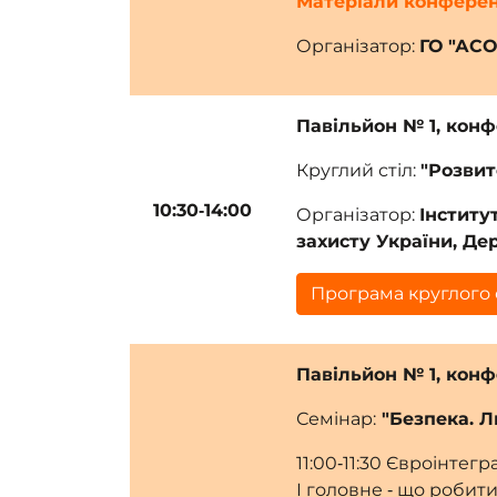
Матеріали конферен
Організатор:
ГО "АС
Павільйон № 1, кон
Круглий стіл:
"Розвит
10:30‑14:00
Організатор:
Інститу
захисту України, Де
Програма круглого 
Павільйон № 1, кон
Семінар:
"Безпека. Л
11:00‑11:30 Євроінтег
І головне ‑ що робит