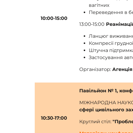
вагітних
Переведення в б
10:00‑15:00
13:00‑15:00
Реанімацій
Ланцюг виживан
Компресії грудної
Штучна підтримк
Застосування ав
Організатор:
Агенція
Павільйон № 1, кон
МІЖНАРОДНА НАУКО
сфері цивільного за
10:30‑17:00
Круглий стіл:
"Пробле