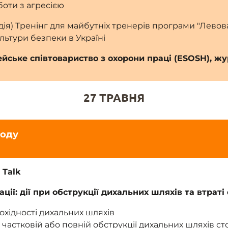
боти з агресією
подія) Тренінг для майбутніх тренерів програми "Левов
ьтури безпеки в Україні
йське співтовариство з охорони праці (ESOSH), жу
27 ТРАВНЯ
ходу
 Talk
ції: дії при обструкції дихальних шляхів та втраті
хідності дихальних шляхів
и частковій або повній обструкції дихальних шляхів ст