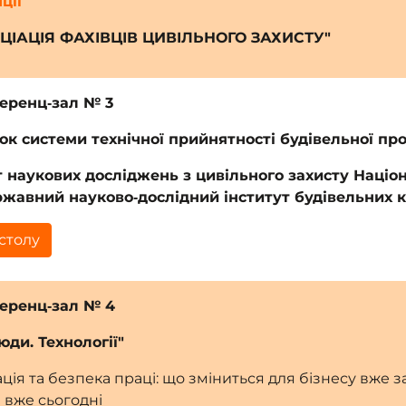
ції
ОЦІАЦІЯ ФАХІВЦІВ ЦИВІЛЬНОГО ЗАХИСТУ"
ференц‑зал № 3
ок системи технічної прийнятності будівельної прод
т наукових досліджень з цивільного захисту Націо
ржавний науково‑дослідний інститут будівельних 
столу
ференц‑зал № 4
юди. Технології"
рація та безпека праці: що зміниться для бізнесу вже з
и вже сьогодні