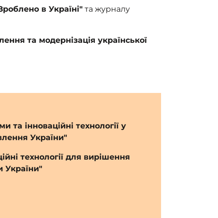
Зроблено в Україні"
та журналу
ення та модернізація української
и та інноваційні технології у
влення України"
ійні технології для вирішення
и України"