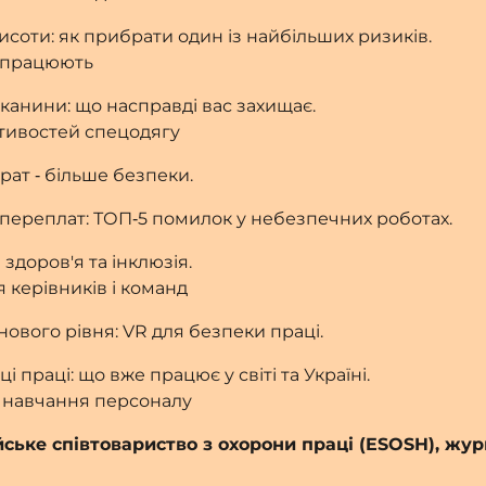
 висоти: як прибрати один із найбільших ризиків.
о працюють
 тканини: що насправді вас захищає.
стивостей спецодягу
рат ‑ більше безпеки.
ез переплат: ТОП‑5 помилок у небезпечних роботах.
 здоров'я та інклюзія.
я керівників і команд
нового рівня: VR для безпеки праці.
ці праці: що вже працює у світі та Україні.
о навчання персоналу
ське співтовариство з охорони праці (ESOSH), жур