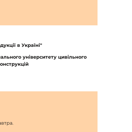
укції в Україні"
нального університету цивільного
конструкцій
автра.