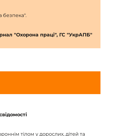
а безпека".
рнал "Охорона праці", ГС "УкрАПБ"
 свідомості
ороннім тілом у дорослих, дітей та