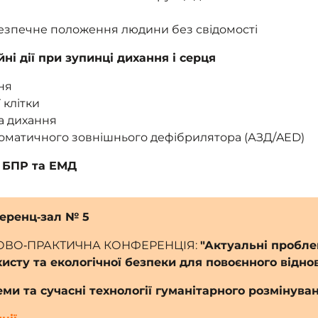
езпечне положення людини без свідомості
ні дії при зупинці дихання і серця
ня
 клітки
а дихання
томатичного зовнішнього дефібрилятора (АЗД/AED)
 БПР та ЕМД
ференц‑зал № 5
ВО‑ПРАКТИЧНА КОНФЕРЕНЦІЯ:
"Актуальні проблем
хисту та екологічної безпеки для повоєнного відно
ми та сучасні технології гуманітарного розмінуван