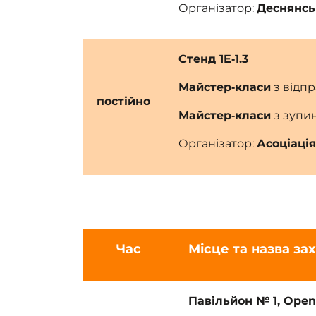
Організатор:
Деснянсь
Стенд 1E‑1.3
Майстер‑класи
з відпр
постійно
Майстер‑класи
з зупи
Організатор:
Асоціація
Час
Місце та назва за
Павільйон № 1, Open