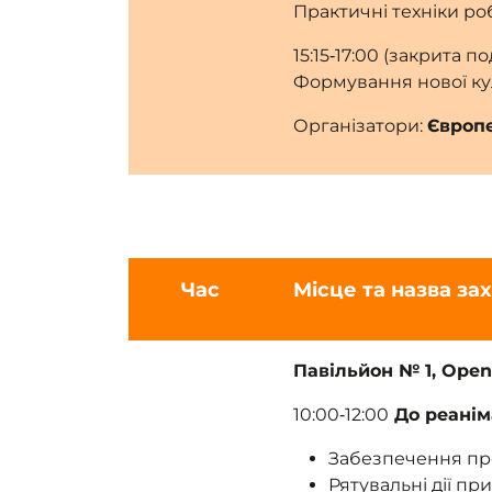
Практичні техніки ро
15:15‑17:00 (закрита 
Формування нової кул
Організатори:
Європе
Час
Місце та назва за
Павільйон № 1, Open
10:00‑12:00
До реаніма
Забезпечення про
Рятувальні дії пр