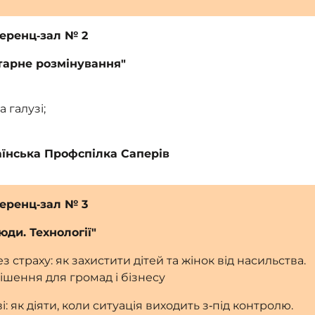
ференц‑зал № 2
тарне розмінування"
 галузі;
їнська Профспілка Саперів
ференц‑зал № 3
юди. Технології"
з страху: як захистити дітей та жінок від насильства.
ішення для громад і бізнесу
іві: як діяти, коли ситуація виходить з‑під контролю.