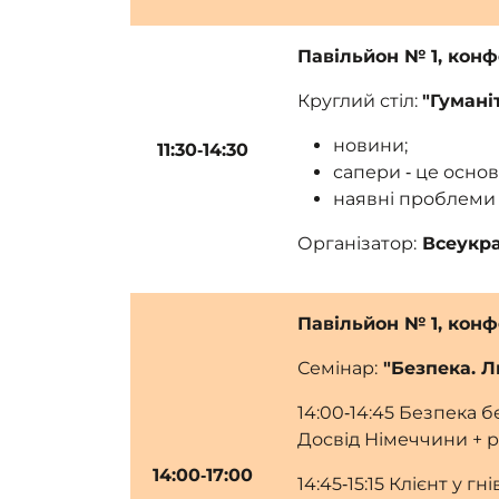
Павільйон № 1, кон
Круглий стіл:
"Гумані
новини;
11:30‑14:30
сапери ‑ це основа
наявні проблеми
Організатор:
Всеукра
Павільйон № 1, кон
Семінар:
"Безпека. Л
14:00‑14:45 Безпека бе
Досвід Німеччини + р
14:00‑17:00
14:45‑15:15 Клієнт у гн