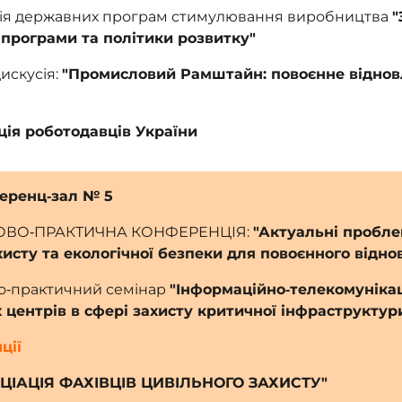
ація державних програм стимулювання виробництва
"
програми та політики розвитку"
дискусія:
"Промисловий Рамштайн: повоєнне відновл
ія роботодавців України
ференц‑зал № 5
ВО‑ПРАКТИЧНА КОНФЕРЕНЦІЯ:
"Актуальні проблем
хисту та екологічної безпеки для повоєнного відно
о‑практичний семінар
"Інформаційно‑телекомунікац
 центрів в сфері захисту критичної інфраструктур
ції
ОЦІАЦІЯ ФАХІВЦІВ ЦИВІЛЬНОГО ЗАХИСТУ"