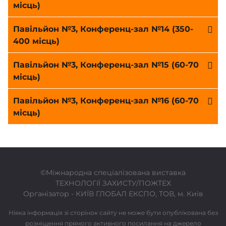
місць)
Павільйон №3, Конференц-зал №14 (350-
400 місць)
Павільйон №3, Конференц-зал №15 (60-70
місць)
Павільйон №3, Конференц-зал №16 (60-70
місць)
©Міжнародна спеціалізована виставка
ТЕХНОЛОГІЇ ЗАХИСТУ/ПОЖТЕХ
Організатор -
КИЇВ ГЛОБАЛ ЕКСПО, ТОВ
, м. Київ
Ніяка інформація зі сторінок сайту не може бути опублікована без
розміщення прямого активного посилання на джерело